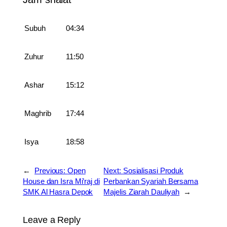
Subuh
04:34
Zuhur
11:50
Ashar
15:12
Maghrib
17:44
Isya
18:58
←
Previous:
Open
Next:
Sosialisasi Produk
House dan Isra Mi’raj di
Perbankan Syariah Bersama
SMK Al Hasra Depok
Majelis Ziarah Dauliyah
→
Leave a Reply