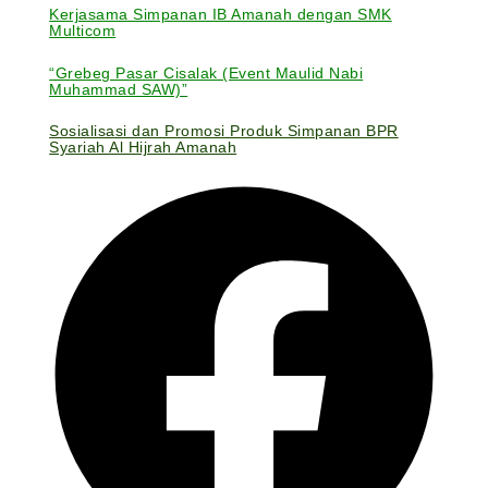
Kerjasama Simpanan IB Amanah dengan SMK
Multicom
“Grebeg Pasar Cisalak (Event Maulid Nabi
Muhammad SAW)”
Sosialisasi dan Promosi Produk Simpanan BPR
Syariah Al Hijrah Amanah