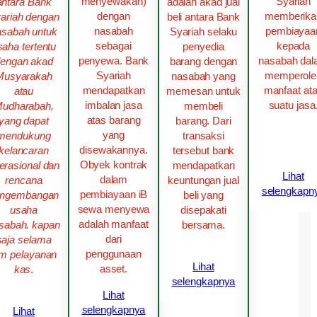
Syariah
menyewakan)
adalah akad jual
antara Bank
memberika
dengan
beli antara Bank
ariah dengan
pembiayaa
nasabah
Syariah selaku
asabah untuk
kepada
sebagai
penyedia
saha tertentu
nasabah da
penyewa. Bank
barang dengan
engan akad
memperole
Syariah
nasabah yang
Musyarakah
manfaat at
mendapatkan
memesan untuk
atau
suatu jasa
imbalan jasa
membeli
udharabah,
atas barang
barang. Dari
yang dapat
yang
transaksi
mendukung
disewakannya.
tersebut bank
kelancaran
Obyek kontrak
mendapatkan
erasional dan
Lihat
dalam
keuntungan jual
rencana
selengkapn
pembiayaan iB
beli yang
engembangan
sewa menyewa
disepakati
usaha
adalah manfaat
bersama.
sabah. kapan
dari
saja selama
penggunaan
am pelayanan
Lihat
asset.
kas
.
selengkapnya
Lihat
selengkapnya
Lihat