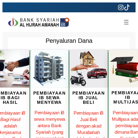
Skip
to
content
Penyaluran Dana
PEMBIAYA
PEMBIAYAAN
PEMBIAYAAN
EMBIAYAAN
IB
IB SEWA
IB JUAL
IB BAGI
MULTIJA
MENYEWA
BELI
HASIL
Pembiayaan
Pembiayaan iB
Pembiayaan iB
mbiayaan iB
Multijasa ada
sewa menyewa
Jual Beli
Bagi Hasil
pembiayaa
antara Bank
dengan akad
adalah
dimana Ba
Syariah (yang
Murabahah
kerjasama