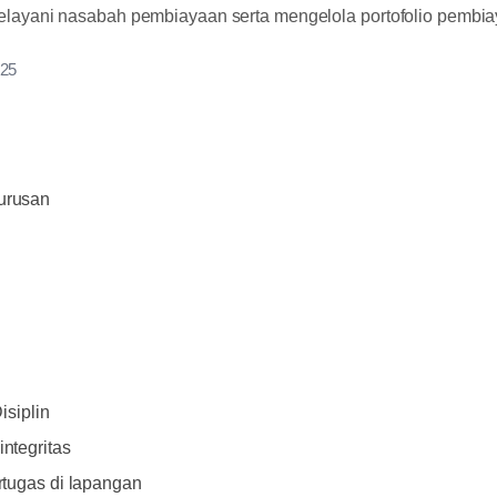
layani nasabah pembiayaan serta mengelola portofolio pembia
025
urusan
isiplin
ntegritas
rtugas di lapangan