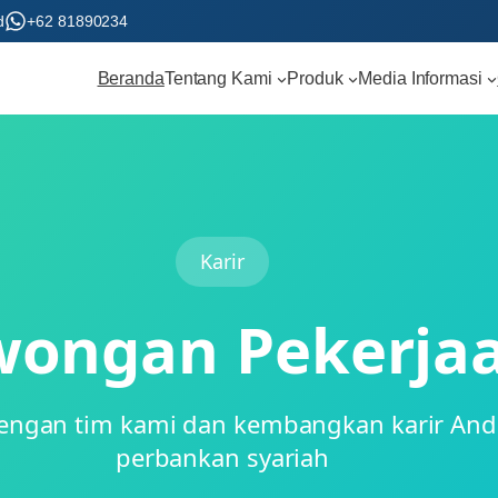
d
+62 81890234
Beranda
Tentang Kami
Produk
Media Informasi
Karir
wongan Pekerja
ngan tim kami dan kembangkan karir Anda 
perbankan syariah