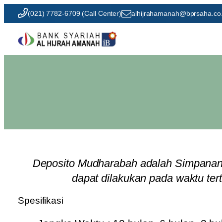
Skip
(021) 7782-6709 (Call Center)
alhijrahamanah@bprsaha.co.
to
content
Deposito Mudharabah adalah Simpanan b
dapat dilakukan pada waktu ter
Spesifikasi