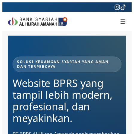
Skip
to
content
SOLUSI KEUANGAN SYARIAH YANG AMAN
DAN TERPERCAYA
Website BPRS yang
tampil lebih modern,
profesional, dan
meyakinkan.
PT BPRS Al Hijrah Amanah hadir memberikan