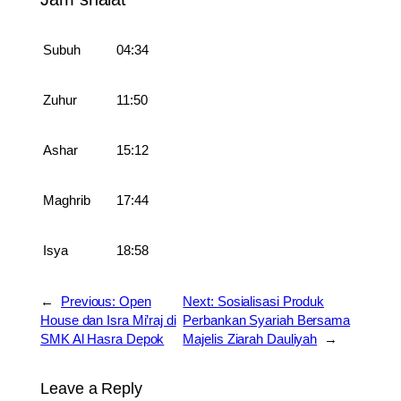
Subuh
04:34
Zuhur
11:50
Ashar
15:12
Maghrib
17:44
Isya
18:58
←
Previous:
Open
Next:
Sosialisasi Produk
House dan Isra Mi’raj di
Perbankan Syariah Bersama
SMK Al Hasra Depok
Majelis Ziarah Dauliyah
→
Leave a Reply