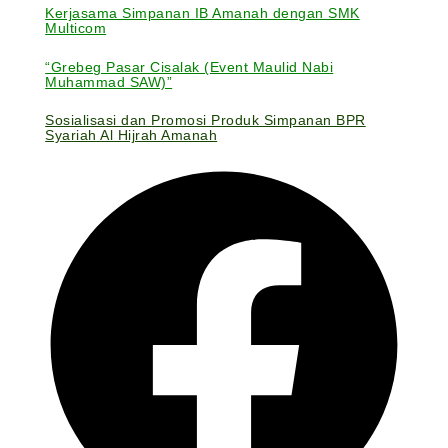
Kerjasama Simpanan IB Amanah dengan SMK
Multicom
“Grebeg Pasar Cisalak (Event Maulid Nabi
Muhammad SAW)”
Sosialisasi dan Promosi Produk Simpanan BPR
Syariah Al Hijrah Amanah