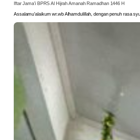
Iftar Jama’i BPRS Al Hijrah Amanah Ramadhan 1446 H
Assalamu’alaikum wr.wb Alhamdulillah, dengan penuh rasa syuk