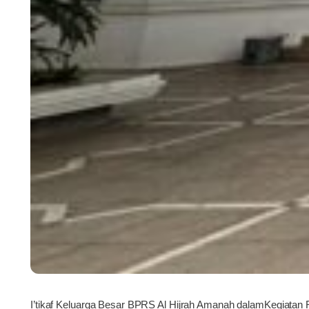
I’tikaf Keluarga Besar BPRS Al Hijrah Amanah dalamKegiata