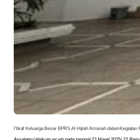
I’tikaf Keluarga Besar BPRS Al Hijrah Amanah dalamKegiata
Assalamu’alaikum wr.wb pada tanggal 22 Maret 2025/ 22 R