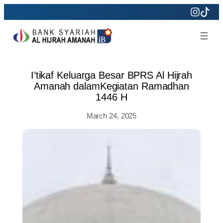
Skip
to
content
I’tikaf Keluarga Besar BPRS Al Hijrah
Amanah dalamKegiatan Ramadhan
1446 H
March 24, 2025