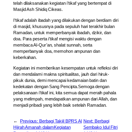
telah dilaksanakan kegiatan i’tikaf yang bertempat di
Masjid Ash Shidiq Cikeas.
I’tikaf adalah ibadah yang dilakukan dengan berdiam diri
di masjid, khususnya pada sepuluh hari terakhir bulan
Ramadan, untuk memperbanyak ibadah, dzikir, dan
doa. Para peserta i’tikaf mengisi waktu dengan
membaca Al-Qur’an, shalat sunnah, serta
memperbanyak doa, memohon ampunan dan
keberkahan.
Kegiatan ini memberikan kesempatan untuk refleksi diri
dan mendalami makna spiritualitas, jauh dari hiruk-
pikuk dunia, demi mencapai kedamaian batin dan
kedekatan dengan Sang Pencipta.Semoga dengan
pelaksanaan i’tikaf ini, kita semua dapat meraih pahala
yang melimpah, mendapatkan ampunan dari Allah, dan
menjadi pribadi yang lebih baik setelah Ramadan.
←
Previous:
Berbagi Takjil BPRS Al
Next:
Berbagi
Hijrah Amanah dalamKegiatan
Sembako Idul Fitri