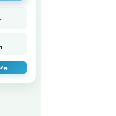
ah
²
h
sApp