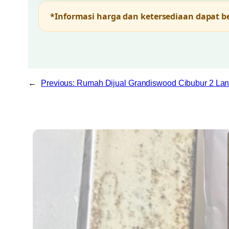
*Informasi harga dan ketersediaan dapat 
←
Previous:
Rumah Dijual Grandiswood Cibubur 2 La