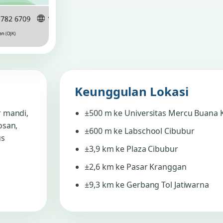
Keunggulan Lokasi
r mandi,
±500 m ke Universitas Mercu Buana
osan,
±600 m ke Labschool Cibubur
us
±3,9 km ke Plaza Cibubur
±2,6 km ke Pasar Kranggan
±9,3 km ke Gerbang Tol Jatiwarna