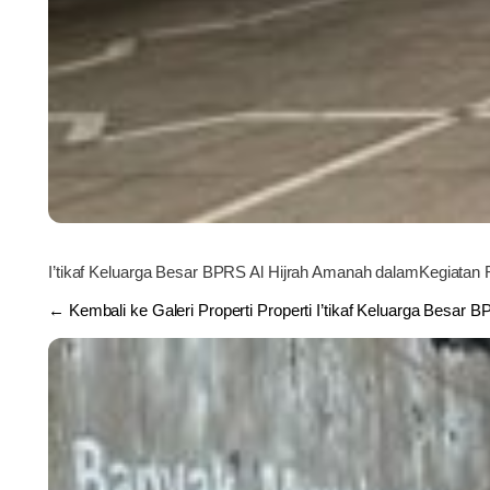
I’tikaf Keluarga Besar BPRS Al Hijrah Amanah dalamKegiata
← Kembali ke Galeri Properti Properti I’tikaf Keluarga Besar