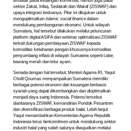
terbatas pada keuangan komersial, namun juga pada
sektor Zakat, Infaq, Sedakah dan Wakaf (ZISWAF) dan
upaya integrasi keduanya. Pilar ini ditujukan untuk
mengoptimalkan
Islamic social finance
dalam
mendukung pembangunan ekonomi. Untuk wilayah
Sumatera, hal tersebut dilakukan melalui peluncuran
platform digital ASIFA dan webinar optimalisasi ZISWAF
terkait dukungan pembiayaan ZISWAF kepada
komoditas ketahanan pangan khususnya komoditas
penyumbang inflasi di wilayah Sumatera seperti cabe,
bawang merah dan telur ayam.
Senada dengan hal tersebut, Menteri Agama RI, Yaqut
Cholil Qoumas menyampaikan Sumatera memiliki
berbagai potensi ekonomi dan keuangan berbasis
syariah yang dapat dikembangkan dan dioptimalkan
menjadi daya saing Indonesia. Potensi tersebut
diantaranya ZISWAF, kemandirian Pondok Pesantren
dan diversifikasi berbagai produk halal. Lebih lanjut
Yaqut menambahkan Kementerian Agama Republik
Indonesia terus berkomitmen untuk mendukung sektor
industri halal yang salah satunya diwujudkan melalui