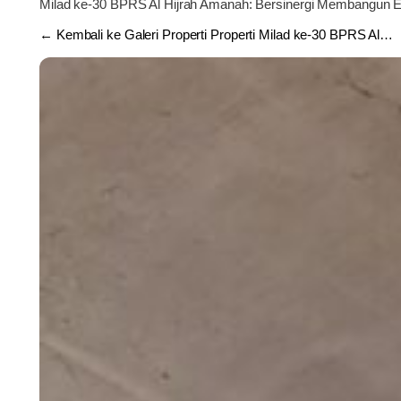
Milad ke-30 BPRS Al Hijrah Amanah: Bersinergi Membangun 
← Kembali ke Galeri Properti Properti Milad ke-30 BPRS Al…