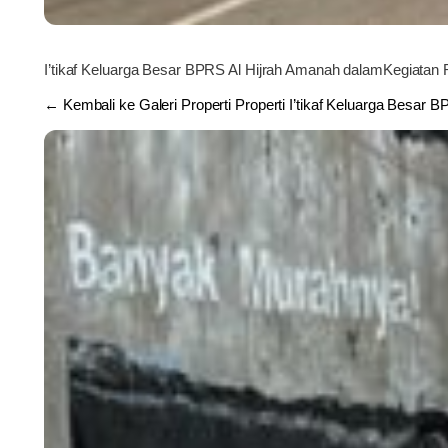
I’tikaf Keluarga Besar BPRS Al Hijrah Amanah dalamKegiata
← Kembali ke Galeri Properti Properti I’tikaf Keluarga Besar