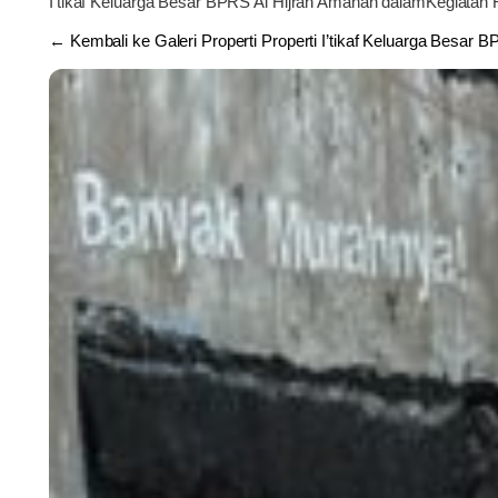
I’tikaf Keluarga Besar BPRS Al Hijrah Amanah dalamKegiata
← Kembali ke Galeri Properti Properti I’tikaf Keluarga Besar