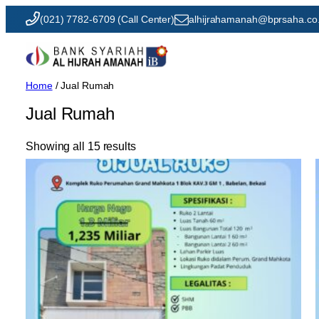
Skip
(021) 7782-6709 (Call Center)
alhijrahamanah@bprsaha.co.
to
content
Home
/ Jual Rumah
Jual Rumah
Showing all 15 results