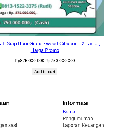
h Siap Huni Grandiswood Cibubur – 2 Lantai,
Harga Promo
Original
Current
Rp
875.000.000
Rp
750.000.000
price
price
Add to cart
was:
is:
Rp875.000.000.
Rp750.000.000.
aan
Informasi
Berita
Pengumuman
ganisasi
Laporan Keuangan