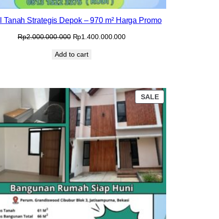
al Tanah Strategis Depok – 970 m² Harga Promo
Original
Current
Rp
2.000.000.000
Rp
1.400.000.000
price
price
Add to cart
was:
is:
Rp2.000.000.000.
Rp1.400.000.000.
PRODUCT
SALE
ON
SALE