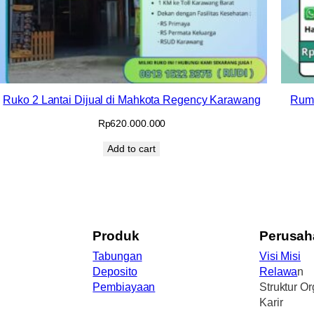
Ruko 2 Lantai Dijual di Mahkota Regency Karawang
Ruma
Rp
620.000.000
Add to cart
Produk
Perusah
Tabungan
Visi Misi
Deposito
Relawa
n
Pembiayaan
Struktur Or
Karir