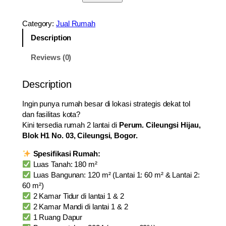
J
U
Category:
Jual Rumah
A
L
Description
R
Reviews (0)
U
M
A
Description
H
2
Ingin punya rumah besar di lokasi strategis dekat tol
L
dan fasilitas kota?
A
Kini tersedia rumah 2 lantai di
Perum. Cileungsi Hijau,
N
Blok H1 No. 03, Cileungsi, Bogor.
T
Spesifikasi Rumah:
A
Luas Tanah: 180 m²
I
Luas Bangunan: 120 m² (Lantai 1: 60 m² & Lantai 2:
–
60 m²)
C
2 Kamar Tidur di lantai 1 & 2
I
2 Kamar Mandi di lantai 1 & 2
L
1 Ruang Dapur
E