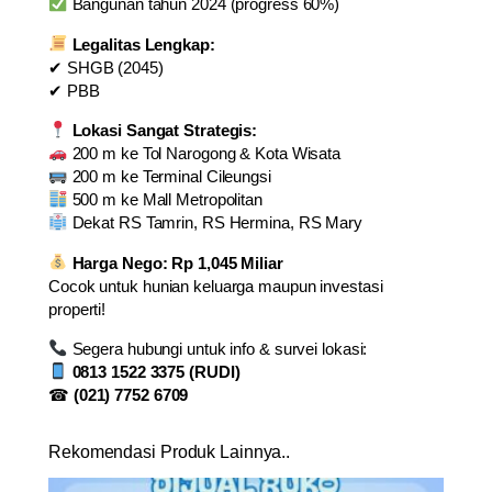
Bangunan tahun 2024 (progress 60%)
U
N
Legalitas Lengkap:
G
✔ SHGB (2045)
S
✔ PBB
I
H
Lokasi Sangat Strategis:
I
200 m ke Tol Narogong & Kota Wisata
J
200 m ke Terminal Cileungsi
A
500 m ke Mall Metropolitan
U
Dekat RS Tamrin, RS Hermina, RS Mary
,
B
Harga Nego: Rp 1,045 Miliar
O
Cocok untuk hunian keluarga maupun investasi
G
properti!
O
Segera hubungi untuk info & survei lokasi:
R
0813 1522 3375 (RUDI)
☎
(021) 7752 6709
q
u
a
Rekomendasi Produk Lainnya..
n
t