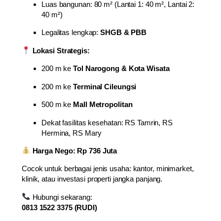
i
Luas bangunan: 80 m² (Lantai 1: 40 m², Lantai 2:
l
40 m²)
e
Legalitas lengkap:
SHGB & PBB
u
n
Lokasi Strategis:
g
s
200 m ke
Tol Narogong & Kota Wisata
i
,
200 m ke
Terminal Cileungsi
B
500 m ke
Mall Metropolitan
o
g
Dekat fasilitas kesehatan: RS Tamrin, RS
o
Hermina, RS Mary
r
Harga Nego: Rp 736 Juta
q
u
Cocok untuk berbagai jenis usaha: kantor, minimarket,
a
klinik, atau investasi properti jangka panjang.
n
Hubungi sekarang:
t
0813 1522 3375 (RUDI)
i
t