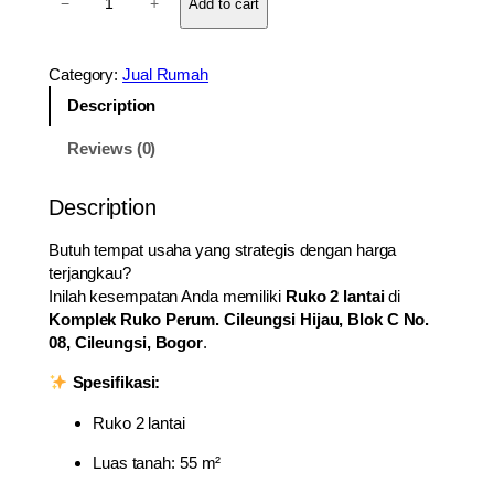
−
+
Add to cart
i
j
u
Category:
Jual Rumah
a
l
Description
R
Reviews (0)
u
k
o
Description
S
t
Butuh tempat usaha yang strategis dengan harga
r
terjangkau?
a
Inilah kesempatan Anda memiliki
Ruko 2 lantai
di
t
Komplek Ruko Perum. Cileungsi Hijau, Blok C No.
e
08, Cileungsi, Bogor
.
g
Spesifikasi:
i
s
Ruko 2 lantai
d
i
Luas tanah: 55 m²
C