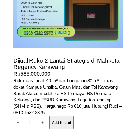
Dijual Ruko 2 Lantai Strategis di Mahkota
Regency Karawang
Rp
585.000.000
Ruko luas tanah 40 m² dan bangunan 80 m². Lokasi
dekat Kampus Unsika, Galuh Mas, dan Tol Karawang
Barat. Akses mudah ke RS Primaya, RS Permata
Keluarga, dan RSUD Karawang. Legalitas lengkap
(SHM & PBB). Harga nego Rp 616 juta. Hubungi Rudi –
0813 1522 3375.
D
−
+
Add to cart
i
j