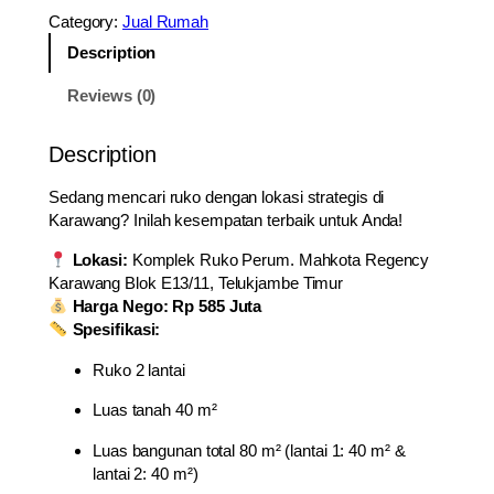
u
Category:
Jual Rumah
a
l
Description
R
Reviews (0)
u
k
o
Description
2
L
Sedang mencari ruko dengan lokasi strategis di
a
Karawang? Inilah kesempatan terbaik untuk Anda!
n
Lokasi:
Komplek Ruko Perum. Mahkota Regency
t
Karawang Blok E13/11, Telukjambe Timur
a
Harga Nego: Rp 585 Juta
i
Spesifikasi:
S
t
Ruko 2 lantai
r
a
Luas tanah 40 m²
t
e
Luas bangunan total 80 m² (lantai 1: 40 m² &
g
lantai 2: 40 m²)
i