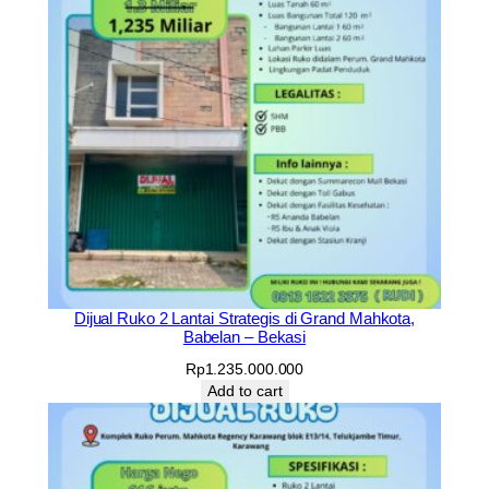
w
a
n
g
q
u
a
n
t
i
t
y
Dijual Ruko 2 Lantai Strategis di Grand Mahkota,
Babelan – Bekasi
Rp
1.235.000.000
Add to cart