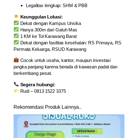
Legalitas lengkap: SHM & PBB
s
d
Keunggulan Lokasi:
i
Dekat dengan Kampus Unsika
M
Hanya 300m dari Galuh Mas
a
1 KM ke Tol Karawang Barat
h
Dekat dengan fasilitas kesehatan: RS Primaya, RS
k
Permata Keluarga, RSUD Karawang
o
t
Cocok untuk usaha, kantor, maupun investasi
a
jangka panjang karena berada di kawasan padat dan
R
berkembang pesat.
e
g
Segera hubungi:
e
Rudi – 0813 1522 3375
n
c
Rekomendasi Produk Lainnya..
y
K
a
r
a