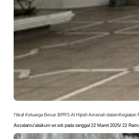
I’tikaf Keluarga Besar BPRS Al Hijrah Amanah dalamKegiata
Assalamu’alaikum wr.wb pada tanggal 22 Maret 2025/ 22 R