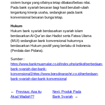
sistem bunga yang sifatnya tetap dibatasi/bebas nilai.
Pada bank syariah besaran bagi hasil berubah-ubah
tergantung kinerja usaha, sedangkan pada bank
konvensional besaran bunga tetap.
Hukum
Hukum bank syariah berdasarkan syariah islam
berdasarkan Al-Qur’an dan Hadist serta Fatwa Ulama
(MUI) sedangkan bank konvensional hukumnya
berdasarkan Hukum positif yang berlaku di Indonesia
(Perdata dan Pidana).
Sumber :
https://www.bankmuamalat.co.id/index.php/artikel/perbedaan-
bank-syariah-dan-bank-
konvensional1
https://www.bprsdinarashri.co.id/perbedaan-
bank-syariah-dan-bank-konvensional
←
Previous:
Apa itu
Next:
Produk Pada
Akad Wadiah??
Bank Syariah
→