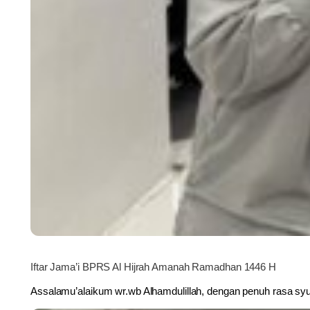
Iftar Jama’i BPRS Al Hijrah Amanah Ramadhan 1446 H
Assalamu’alaikum wr.wb Alhamdulillah, dengan penuh rasa syuk